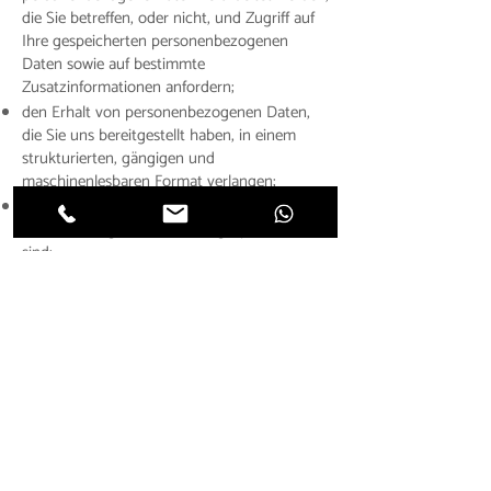
die Sie betreffen, oder nicht, und Zugriff auf
Ihre gespeicherten personenbezogenen
Daten sowie auf bestimmte
Zusatzinformationen anfordern;
den Erhalt von personenbezogenen Daten,
die Sie uns bereitgestellt haben, in einem
strukturierten, gängigen und
maschinenlesbaren Format verlangen;
die Berichtigung lhrer personenbezogenen
Daten verlangen, die bei uns gespeichert
sind;
die Löschung Ihrer personenbezogenen
Daten verlangen;
der Verarbeitung Ihrer personenbezogenen
Daten durch uns widersprechen;
die Einschränkung der Verarbeitung Ihrer
personenbezogenen Daten verlangen, oder
eine Beschwerde bei einer Aufsichtsbehörde
einreichen.
Bitte beachten Sie jedoch, dass diese Rechte